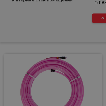
ПВХ
От