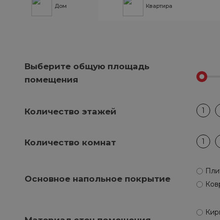
Дом
Квартира
Выберите общую площадь
помещения
1
Количество этажей
1
Количество комнат
Пли
Основное напольное покрытие
Ков
Кир
Материал стен помещения