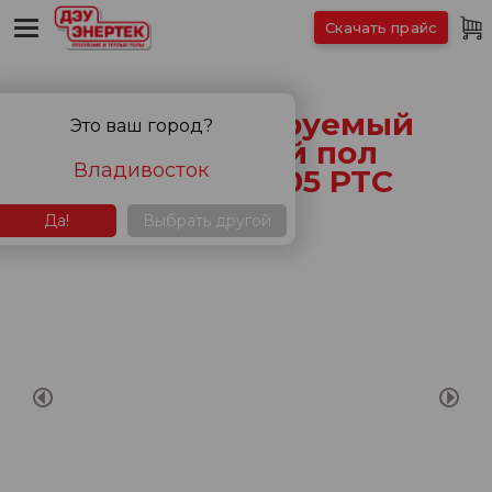
Скачать прайс
Саморегулируемый
Это ваш город?
пленочный пол
Владивосток
ЭНЕРПИЯ 305 PTC
Да!
Выбрать другой