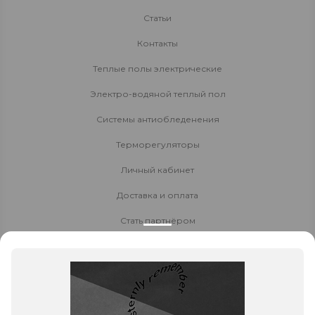
Статьи
Контакты
Теплые полы электрические
Электро-водяной теплый пол
Системы антиобледенения
Терморегуляторы
Личный кабинет
Доставка и оплата
Стать партнёром
Политика конфиденциальности
Контакты
8 800 700-80-40
8 (423) 224-04-69