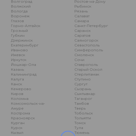
Волгоград
Ростов-на-Дону
Волжский
Рыбинск
Вологда
Рязань
Воронеж
Салават
Глазов
Самара
Горно-Алтайск
Санкт-Петербург
Грозный
Саранск
Губкин
Саратов
Дзержинск
Саяногорск
Екатеринбург
Севастополь
Иваново
Симферополь
Ижевск
Смоленск
Иркутск
Сочи
Йошкар-Ола
Ставрополь
Казань
Старый Оскол
Калининград
Стерлитамак
Калуга
Ступино
Канск
Сургут
Кемерово
Сызрань
Киров
Сыктывкар
Коломна
Таганрог
Комсомольск-на-
Тамбов
Амуре
Тверь
Кострома
Тобольск
Красноярск
Тольятти
Курган
Томск
Курск
Тула
Кызыл
Тюмень