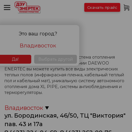
Скачать прайс
КОНТАКТЫ
Это ваш город?
Владивосток
Вас интересует теплый пол или система отопления
Да!
Выбрать другой
дома? В представительстве компании DAEWOO
ENERTEC вы можете купить все виды электрических
теплых полов (инфракрасная пленка, кабельный теплый
пол и кабельный мат), уникальную систему автономного
отопления дома XL PIPE, системы антиобледенения и
терморегуляторы.
Владивосток
ул. Бородинская, 46/50, ТЦ "Виктория"
пав. 43 и 17а