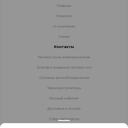
Главная
Новости
О компании
Статьи
Контакты
Теплые полы электрические
Электро-водяной теплый пол
Системы антиобледенения
Терморегуляторы
Личный кабинет
Доставка и оплата
Стать партнёром