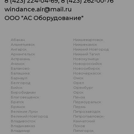
8 (423) 224-04-69, 8 (423) 262-00-76
windance.air@mail.ru
ООО "АС Оборудование"
Абакан
Нижневартовск
Альметьевск
Нижнекамск
Ангарск
Нижний Новгород
Архангельск
Нижний Тагил
Астрахань
Новокузнецк
Ачинск
Новороссийск
Балаково
Новосибирск
Балашиха
Новочеркасск
Барнаул
Омск
Белгород
Орел
Бийск
Оренбург
Биробиджан
Орск
Благовещенск
Пенза
Братск
Первоуральск
Брянск
Пермь
Великие Луки
Петрозаводск
Великий Новгород
Петропавловск-
Владивосток
Камчатский
Владикавказ
Псков
Владимир
Пятигорск