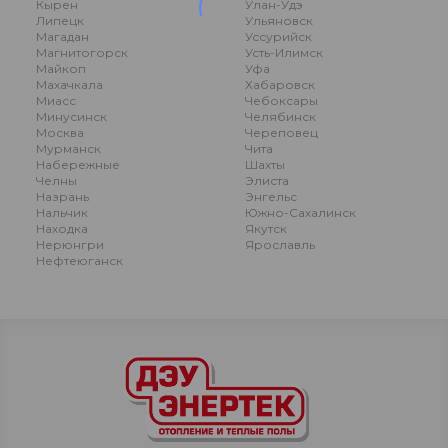
Кырен
Улан-Удэ
Липецк
Ульяновск
Магадан
Уссурийск
Магнитогорск
Усть-Илимск
Майкоп
Уфа
Махачкала
Хабаровск
Миасс
Чебоксары
Минусинск
Челябинск
Москва
Череповец
Мурманск
Чита
Набережные
Шахты
Челны
Элиста
Назрань
Энгельс
Нальчик
Южно-Сахалинск
Находка
Якутск
Нерюнгри
Ярославль
Нефтеюганск