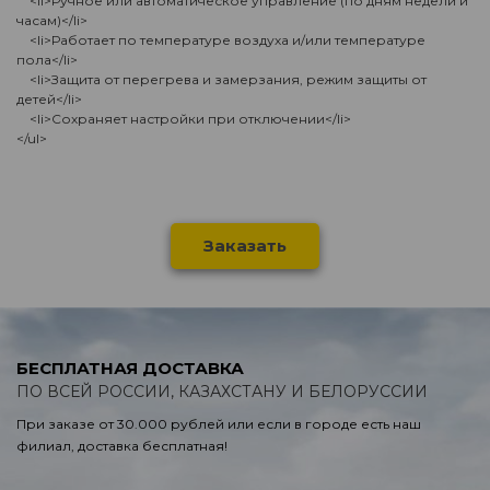
<li>Ручное или автоматическое управление (по дням недели и
часам)</li>
<li>Работает по температуре воздуха и/или температуре
пола</li>
<li>Защита от перегрева и замерзания, режим защиты от
детей</li>
<li>Сохраняет настройки при отключении</li>
</ul>
Заказать
БЕСПЛАТНАЯ ДОСТАВКА
ПО ВСЕЙ РОССИИ, КАЗАХСТАНУ И БЕЛОРУССИИ
При заказе от 30.000 рублей или если в городе есть наш
филиал, доставка бесплатная!