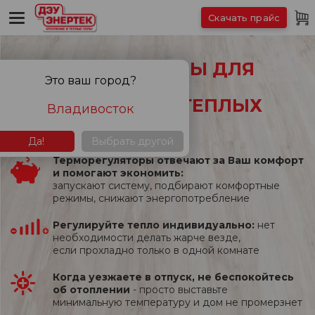
Скачать прайс
ТЕРМОРЕГУЛЯТОРЫ ДЛЯ
Это ваш город?
ВСЕХ ВИДОВ
ЭЛЕКТРИЧЕСКИХ ТЕПЛЫХ
Владивосток
ПОЛОВ
Да!
Выбрать другой
Терморегуляторы отвечают за Ваш комфорт
и помогают экономить:
запускают систему, подбирают комфортные
режимы, снижают энергопотребление
Регулируйте тепло индивидуально:
нет
необходимости делать жарче везде,
если прохладно только в одной комнате
Когда уезжаете в отпуск, не беспокойтесь
об отоплении
- просто выставьте
минимальную температуру и дом не промерзнет