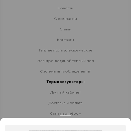
Новости
О компании
Статьи
Контакты
Теплые полы электрические
Электро-водяной теплый пол
Системы антиобледенения
Терморегуляторы
Личный кабинет
Доставка и оплата
Стать партнёром
Политика конфиденциальности