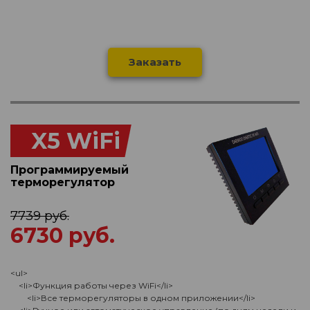
Заказать
X5 WiFi
Программируемый
терморегулятор
7739 руб.
6730 руб.
<ul>
<li>Функция работы через WiFi</li>
<li>Все терморегуляторы в одном приложении</li>