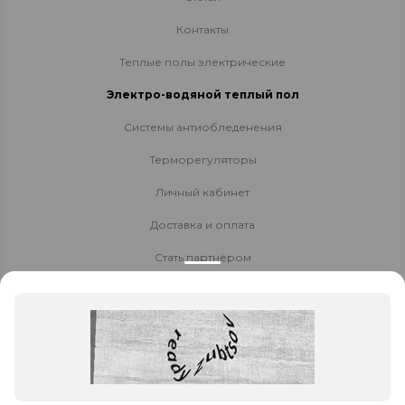
Контакты
Теплые полы электрические
Электро-водяной теплый пол
Системы антиобледенения
Терморегуляторы
Личный кабинет
Доставка и оплата
Стать партнёром
Политика конфиденциальности
Контакты
8 800 700-80-40
8 (423) 224-04-69