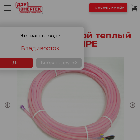
Скачать прайс
Электро-водяной теплый
Это ваш город?
пол XL PIPE
Владивосток
Да!
Выбрать другой