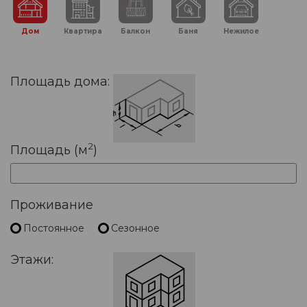
Дом
Квартира
Балкон
Баня
Нежилое
Площадь дома:
2
Площадь (м
)
Проживание
Постоянное
Сезонное
Этажи: